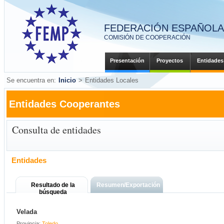
FEDERACIÓN ESPAÑOLA 
COMISIÓN DE COOPERACIÓN
Presentación
Proyectos
Entidades
Se encuentra en:
Inicio
>
Entidades Locales
Entidades Cooperantes
Consulta de entidades
Entidades
Resultado de la
Resumen/Exportación
búsqueda
Velada
Provincia:
Toledo