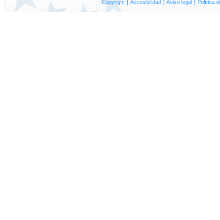
|
|
|
Copyright
A
ccesibilidad
Aviso
l
egal
P
olítica 