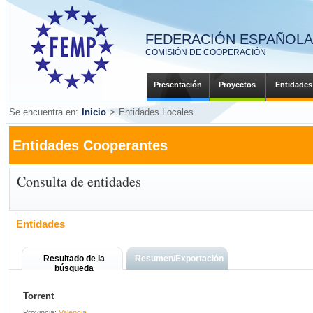
FEDERACIÓN ESPAÑOLA 
COMISIÓN DE COOPERACIÓN
Presentación
Proyectos
Entidades
Se encuentra en:
Inicio
>
Entidades Locales
Entidades Cooperantes
Consulta de entidades
Entidades
Resultado de la
Resumen/Exportación
búsqueda
Torrent
Provincia:
Valencia