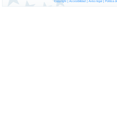
|
|
|
Copyright
A
ccesibilidad
Aviso
l
egal
P
olítica 