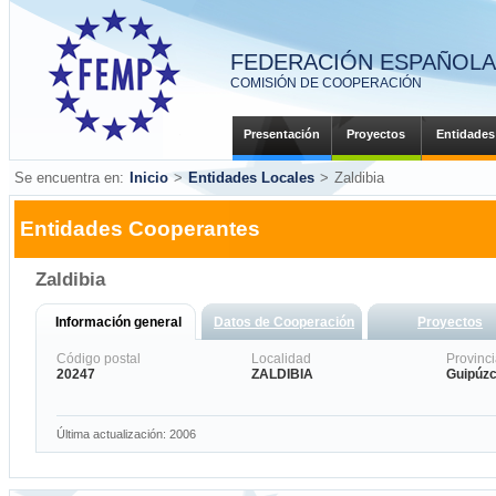
FEDERACIÓN ESPAÑOLA 
COMISIÓN DE COOPERACIÓN
Presentación
Proyectos
Entidades
Se encuentra en:
Inicio
>
Entidades Locales
>
Zaldibia
Entidades Cooperantes
Zaldibia
Información general
Datos de Cooperación
Proyectos
Código postal
Localidad
Provinc
20247
ZALDIBIA
Guipúz
Última actualización: 2006