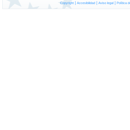
|
|
|
Copyright
A
ccesibilidad
Aviso
l
egal
P
olítica 