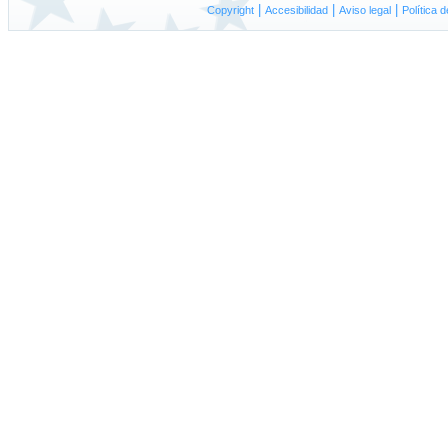
|
|
|
Copyright
A
ccesibilidad
Aviso
l
egal
P
olítica 