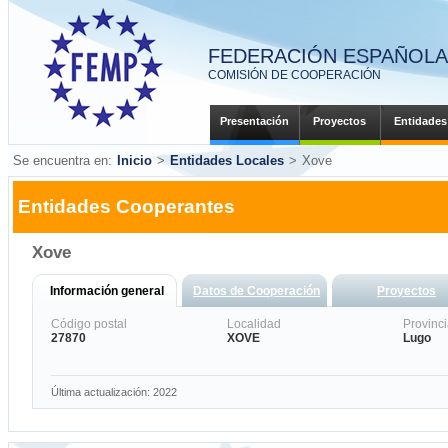
FEDERACIÓN ESPAÑOLA 
COMISIÓN DE COOPERACIÓN
Presentación
Proyectos
Entidades
Se encuentra en:
Inicio
>
Entidades Locales
>
Xove
Entidades Cooperantes
Xove
Información general
Datos de Cooperación
Proyectos
Código postal
Localidad
Provinc
27870
XOVE
Lugo
Última actualización: 2022