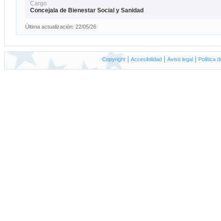
Cargo
Concejala de Bienestar Social y Sanidad
Última actualización: 22/05/26
|
|
|
Copyright
A
ccesibilidad
Aviso
l
egal
P
olítica 