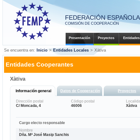
FEDERACIÓN ESPAÑOLA 
COMISIÓN DE COOPERACIÓN
Presentación
Proyectos
Entidades
Se encuentra en:
Inicio
>
Entidades Locales
>
Xàtiva
Entidades Cooperantes
Xàtiva
Información general
Datos de Cooperación
Proyectos
Dirección postal
Código postal
Localid
C/ Moncada, 4
46006
Xàtiva
Cargo electo responsable
Nombre
Dña. Mª José Masip Sanchis