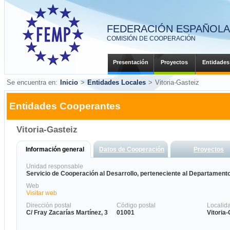
FEDERACIÓN ESPAÑOLA 
COMISIÓN DE COOPERACIÓN
Presentación
Proyectos
Entidades
Se encuentra en:
Inicio
>
Entidades Locales
>
Vitoria-Gasteiz
Entidades Cooperantes
Vitoria-Gasteiz
Información general
Datos de Cooperación
Proyectos
Unidad responsable
Servicio de Cooperación al Desarrollo, perteneciente al Departamento
Web
Visitar web
Dirección postal
Código postal
Localid
C/ Fray Zacarías Martínez, 3
01001
Vitoria-