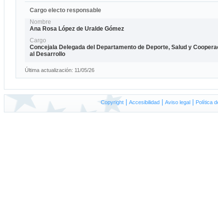
Cargo electo responsable
Nombre
Ana Rosa López de Uralde Gómez
Cargo
Concejala Delegada del Departamento de Deporte, Salud y Coopera
al Desarrollo
Última actualización: 11/05/26
|
|
|
Copyright
A
ccesibilidad
Aviso
l
egal
P
olítica 