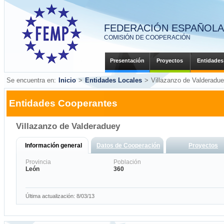
FEDERACIÓN ESPAÑOLA 
COMISIÓN DE COOPERACIÓN
Presentación
Proyectos
Entidades
Se encuentra en:
Inicio
>
Entidades Locales
>
Villazanzo de Valderadu
Entidades Cooperantes
Villazanzo de Valderaduey
Información general
Datos de Cooperación
Proyectos
Provincia
Población
León
360
Última actualización: 8/03/13