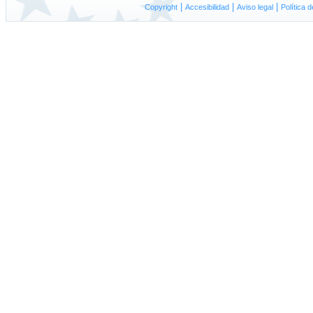
|
|
|
Copyright
A
ccesibilidad
Aviso
l
egal
P
olítica 