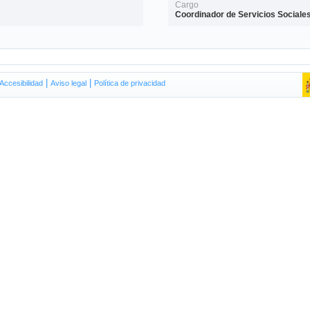
Cargo
Coordinador de Servicios Sociale
|
|
A
ccesibilidad
Aviso
l
egal
P
olítica de privacidad