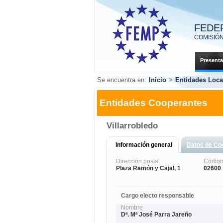
FEDE
COMISIÓ
Presenta
Se encuentra en:
Inicio
>
Entidades Loca
Entidades Cooperantes
Villarrobledo
Información general
Datos de Co
Dirección postal
Código
Plaza Ramón y Cajal, 1
02600
Cargo electo responsable
Nombre
Dª. Mª José Parra Jareño