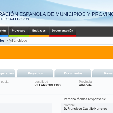
RACIÓN ESPAÑOLA DE MUNICIPIOS Y PROVIN
N DE COOPERACIÓN
ción
Proyectos
Entidades
Documentación
les
>
Villarrobledo
operación
Proyectos
Documentos
Resu
 postal
Localidad
Provincia
VILLARROBLEDO
Albacete
Persona técnica responsable
Nombre
D. Francisco Castillo Herreros