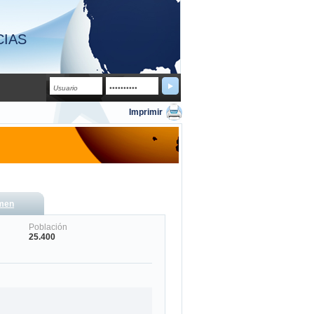
CIAS
Imprimir
men
Población
25.400