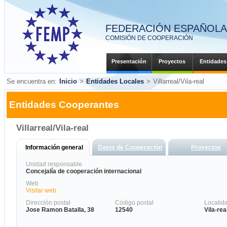
FEDERACIÓN ESPAÑOLA 
COMISIÓN DE COOPERACIÓN
Presentación
Proyectos
Entidades
Se encuentra en:
Inicio
>
Entidades Locales
>
Villarreal/Vila-real
Entidades Cooperantes
Villarreal/Vila-real
Información general
Datos de Cooperación
Proyectos
Unidad responsable
Concejalía de cooperación internacional
Web
Visitar web
Dirección postal
Código postal
Localid
Jose Ramon Batalla, 38
12540
Vila-rea