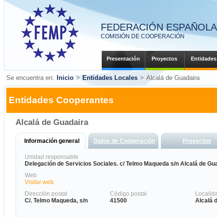
FEDERACIÓN ESPAÑOLA 
COMISIÓN DE COOPERACIÓN
Presentación
Proyectos
Entidades
Se encuentra en:
Inicio
>
Entidades Locales
>
Alcalá de Guadaira
Entidades Cooperantes
Alcalá de Guadaira
Información general
Datos de Cooperación
Proyectos
Unidad responsable
Delegación de Servicios Sociales. c/ Telmo Maqueda s/n Alcalá de Gua
Web
Visitar web
Dirección postal
Código postal
Localid
C/. Telmo Maqueda, s/n
41500
Alcalá 